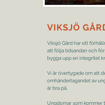
VIKSJÖ GÅR
Viksjö Gård har ett förhåll
att följa tidsandan och för
bygga upp en integritet kri
Vi är övertygade om att d
omhändertagandet av unga,
är bra på.
Ungdomar som kommer till 