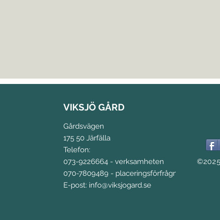
VIKSJÖ GÅRD
Gårdsvägen
175 50 Järfälla
Telefon:
073-9226664 - verksamheten
©2025
070-7809489 - placeringsförfrågningar
E-post:
info@viksjogard.se