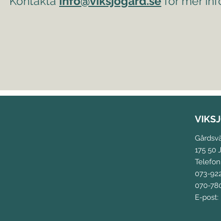
Kontakta
info@viksjogard.se
för mer inf
VIKS
Gårdsv
175 50 J
Telefon
073-92
070-780
E-post: