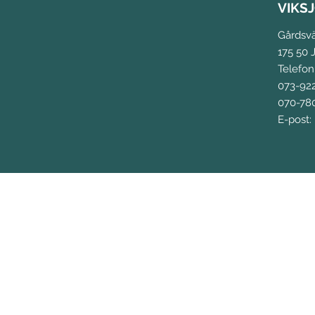
VIKS
Gårdsv
175 50 J
Telefon
073-92
070-780
E-post: