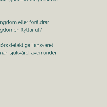
ungdom eller föräldrar
ngdomen flyttar ut?
örs delaktiga i ansvaret
nnan sjukvård, även under