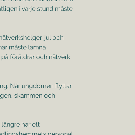
ligen i varje stund måste
nätverkshelger, jul och
omar måste lämna
 på föräldrar och nätverk
ring. När ungdomen flyttar
 sorgen, skammen och
 längre har ett
handlingshemmets personal