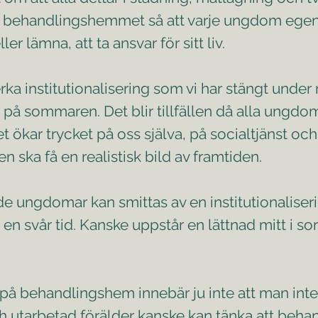
ån behandlingshemmet så att varje ungdom egent
ler lämna, att ta ansvar för sitt liv.
rka institutionalisering som vi har stängt under 
r på sommaren. Det blir tillfällen då alla ungd
ökar trycket på oss själva, på socialtjänst och
 ska få en realistisk bild av framtiden.
ade ungdomar kan smittas av en institutionalise
t en svår tid. Kanske uppstår en lättnad mitt i
n på behandlingshem innebär ju inte att man inte
och utarbetad förälder kanske kan tänka att be