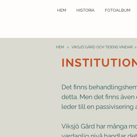
HEM
HISTORIA
FOTOALBUM
HEM
>
VIKSJÖ GÅRD OCH TIDENS VINDAR
INSTITUTIO
Det finns behandlingshem d
detta. Men det finns även en
leder till en passiviserin
Viksjö Gård har många mom
vardaglig nivå handlar det