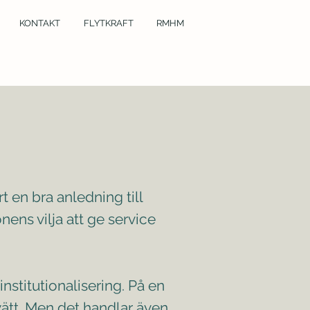
KONTAKT
FLYTKRAFT
RMHM
t en bra anledning till
onens vilja att ge service
stitutionalisering. På en
vätt. Men det handlar även