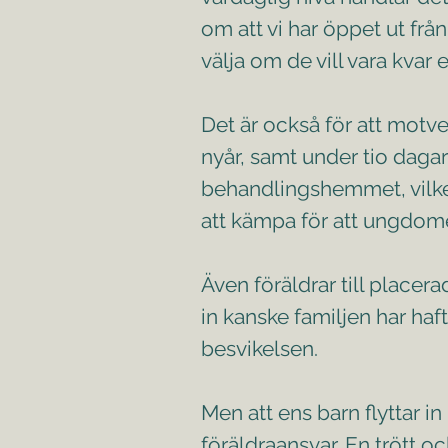
om att vi har öppet ut fr
välja om de vill vara kvar el
Det är också för att motve
nyår, samt under tio daga
behandlingshemmet, vilket 
att kämpa för att ungdomen
Även föräldrar till placer
in kanske familjen har haf
besvikelsen.
Men att ens barn flyttar i
föräldraansvar. En trött 