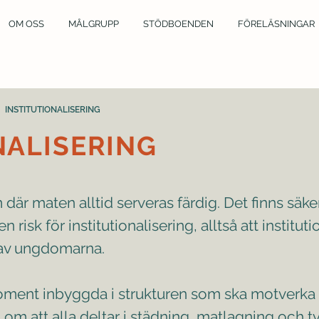
OM OSS
MÅLGRUPP
STÖDBOENDEN
FÖRELÄSNINGAR
>
INSTITUTIONALISERING
NALISERING
är maten alltid serveras färdig. Det finns säker
 risk för institutionalisering, alltså att instituti
g av ungdomarna.
ent inbyggda i strukturen som ska motverka in
 om att alla deltar i städning, matlagning och t