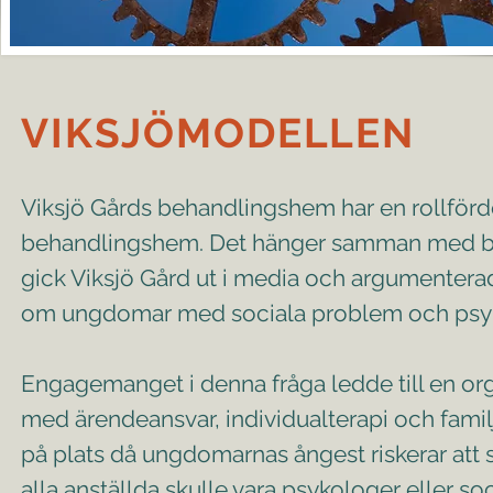
VIKSJÖMODELLEN
Viksjö Gårds behandlingshem har en rollfördel
behandlingshem. Det hänger samman med beh
gick Viksjö Gård ut i media och argumenterade
om ungdomar med sociala problem och psykisk
Engagemanget i denna fråga ledde till en org
med ärendeansvar, individualterapi och famil
på plats då ungdomarnas ångest riskerar att sti
alla anställda skulle vara psykologer eller so