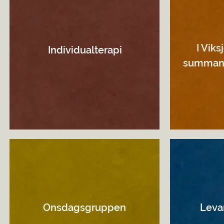
I Viks
Individualterapi
summan 
Onsdagsgruppen
Leva