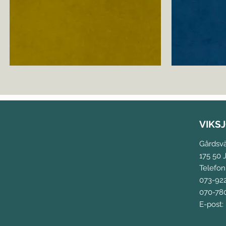
VIKS
Gårdsv
175 50 J
Telefon
073-92
070-780
E-post: