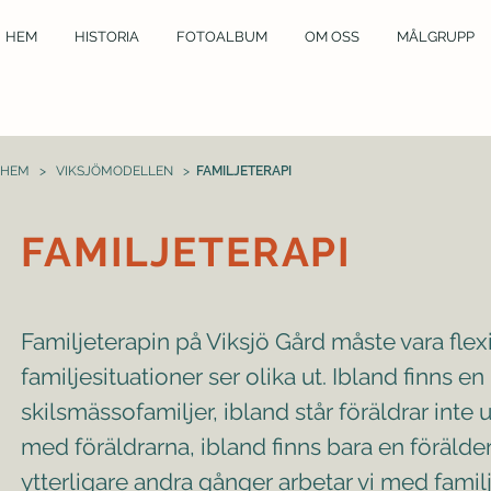
HEM
HISTORIA
FOTOALBUM
OM OSS
MÅLGRUPP
HEM >
VIKSJÖMODELLEN
>
FAMILJETERAPI
FAMILJETERAPI
Familjeterapin på Viksjö Gård måste vara fle
familjesituationer ser olika ut. Ibland finns en
skilsmässofamiljer, ibland står föräldrar int
med föräldrarna, ibland finns bara en förälder
ytterligare andra gånger arbetar vi med famil