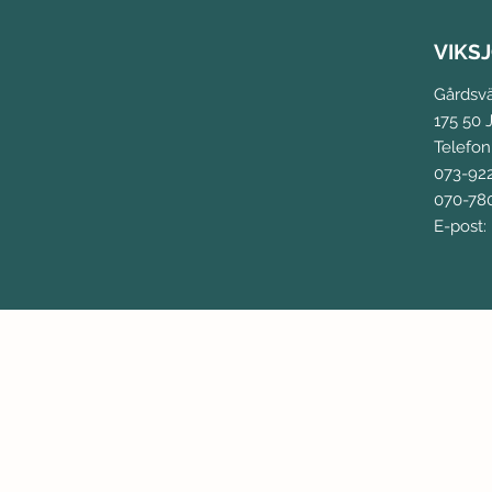
VIKS
Gårdsv
175 50 J
Telefon
073-92
070-780
E-post: