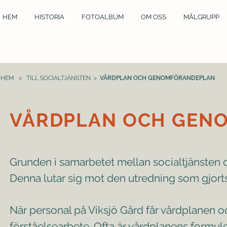
HEM
HISTORIA
FOTOALBUM
OM OSS
MÅLGRUPP
HEM
>
TILL SOCIALTJÄNSTEN
>
VÅRDPLAN OCH GENOMFÖRANDEPLAN
VÅRDPLAN OCH GEN
Grunden i samarbetet mellan socialtjänsten 
Denna lutar sig mot den utredning som gjor
När personal på Viksjö Gård får vårdplanen o
förståelsearbete. Ofta är vårdplanens formu