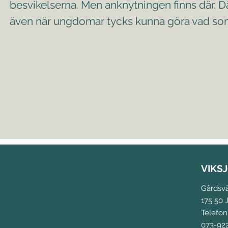
besvikelserna. Men anknytningen finns där. Dä
även när ungdomar tycks kunna göra vad som 
VIKS
Gårdsv
175 50 J
Telefon
073-92