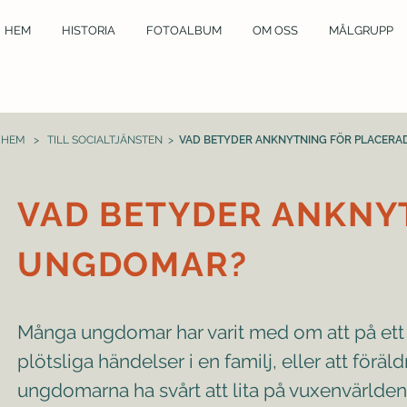
HEM
HISTORIA
FOTOALBUM
OM OSS
MÅLGRUPP
HEM
>
TILL SOCIALTJÄNSTEN
>
VAD BETYDER ANKNYTNING FÖR PLACER
VAD BETYDER ANKNY
UNGDOMAR?
Många ungdomar har varit med om att på ett el
plötsliga händelser i en familj, eller att för
ungdomarna ha svårt att lita på vuxenvärlden