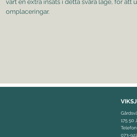
värt en extra insats i detta svåra läge, för 
omplaceringar.
VIKS
Gårdsv
175 50 J
Telefon
073-92