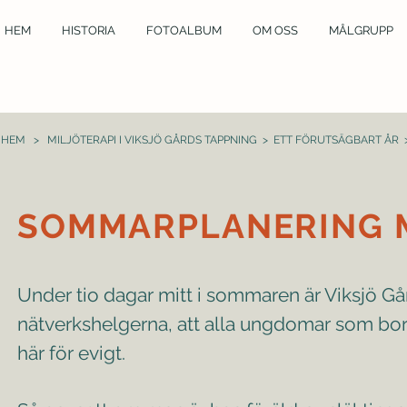
HEM
HISTORIA
FOTOALBUM
OM OSS
MÅLGRUPP
HEM
>
MILJÖTERAPI I VIKSJÖ GÅRDS TAPPNING
>
ETT FÖRUTSÄGBART ÅR
SOMMARPLANERING 
Under tio dagar mitt i sommaren är Viksjö Gå
nätverkshelgerna, att alla ungdomar som bor p
här för evigt.