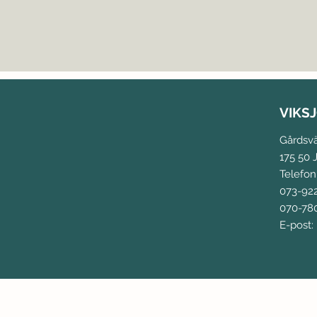
VIKS
Gårdsv
175 50 J
Telefon
073-92
070-780
E-post: